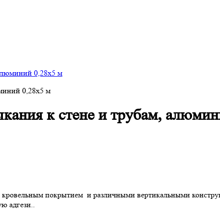
алюминий 0,28х5 м
кания к стене и трубам, алюмин
ровельным покрытием и различными вертикальными конструкци
ю адгези..