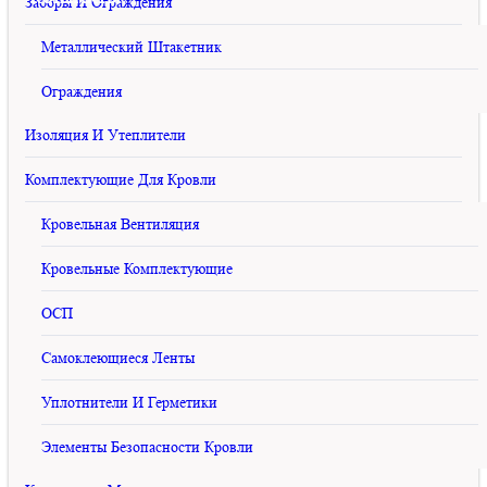
Заборы И Ограждения
Металлический Штакетник
Чердачные лестницы
Ограждения
Лестница чердачная LWS Смарт Plus
Изоляция И Утеплители
Комплектующие Для Кровли
Лестница чердачная LWS
Кровельная Вентиляция
Смарт Plus
Кровельные Комплектующие
rating
Цены уточняйте у менеджеров.
ОСП
Приблизительные цены:
Прайс
Самоклеющиеся Ленты
Производитель:
Fakro
Уплотнители И Герметики
..
Элементы Безопасности Кровли
Количество