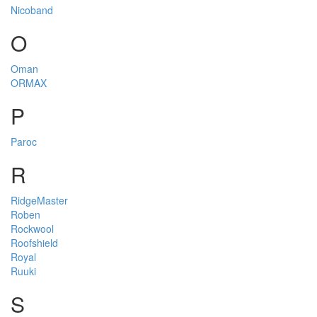
Nicoband
O
Oman
ORMAX
P
Paroc
R
RidgeMaster
Roben
Rockwool
Roofshield
Royal
Ruuki
S