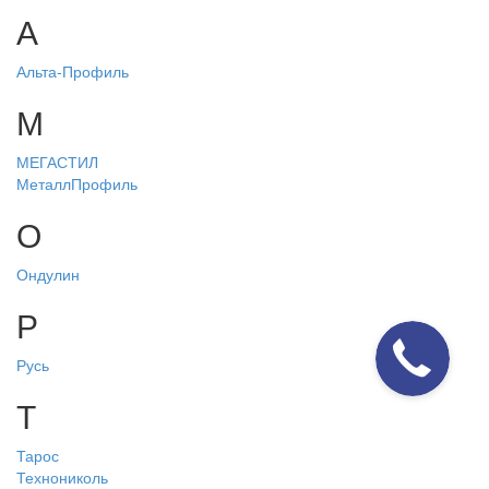
А
Альта-Профиль
М
МЕГАСТИЛ
МеталлПрофиль
О
Ондулин
Р
Русь
Т
Тарос
Технониколь