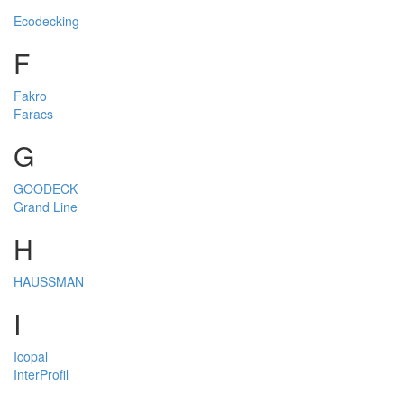
Ecodecking
F
Fakro
Faracs
G
GOODECK
Grand Line
H
HAUSSMAN
I
Icopal
InterProfil