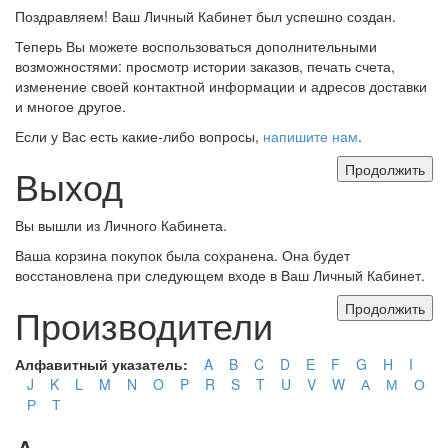
Поздравляем! Ваш Личный Кабинет был успешно создан.
Теперь Вы можете воспользоваться дополнительными
возможностями: просмотр истории заказов, печать счета,
изменение своей контактной информации и адресов доставки
и многое другое.
Если у Вас есть какие-либо вопросы,
напишите нам
.
Продолжить
Выход
Вы вышли из Личного Кабинета.
Ваша корзина покупок была сохранена. Она будет
восстановлена при следующем входе в Ваш Личный Кабинет.
Продолжить
Производители
Алфавитный указатель:
A
B
C
D
E
F
G
H
I
J
K
L
M
N
O
P
R
S
T
U
V
W
А
М
О
Р
Т