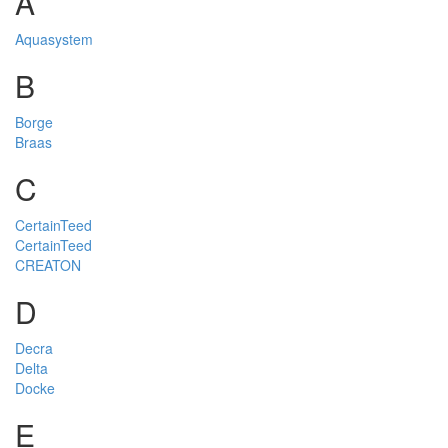
A
Aquasystem
B
Borge
Braas
C
CertainTeed
CertainTeed
CREATON
D
Decra
Delta
Docke
E